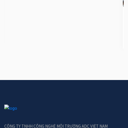
HỆ THỐNG XỬ LÝ NƯỚC THẢI SINH HOẠT
CÔNG SUẤT 400M3/NGÀY ĐÊM
CÔNG TY TNHH CÔNG NGHỆ MÔI TRƯỜNG ADC VIỆT NAM