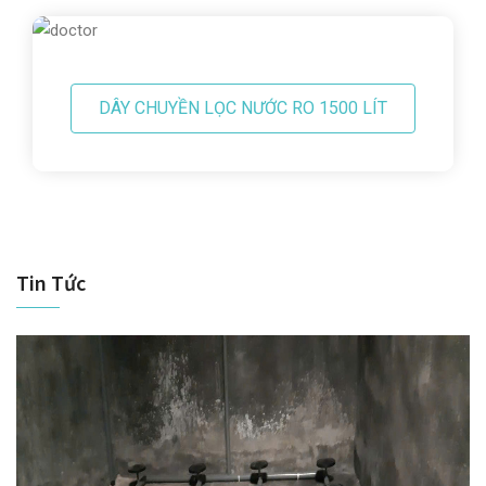
DÂY CHUYỀN LỌC NƯỚC RO 1500 LÍT
Tin Tức