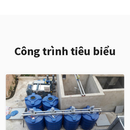
Công trình tiêu biểu
HỆ THỐNG XỬ LÝ NƯỚC THẢI SINH HOẠT
CÔNG SUẤT 400M3/NGÀY ĐÊM