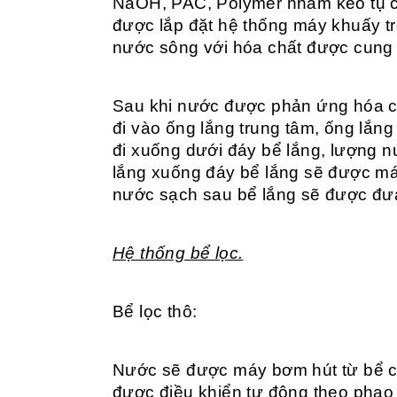
NaOH, PAC, Polymer nhằm keo tụ c
được lắp đặt hệ thống máy khuấy t
nước sông với hóa chất được cung
Sau khi nước được phản ứng hóa 
đi vào ống lắng trung tâm, ống lắ
đi xuống dưới đáy bể lắng, lượng 
lắng xuống đáy bể lắng sẽ được m
nước sạch sau bể lắng sẽ được đưa
Hệ thống bể lọc.
Bể lọc thô:
Nước sẽ được máy bơm hút từ bể c
được điều khiển tự động theo phao