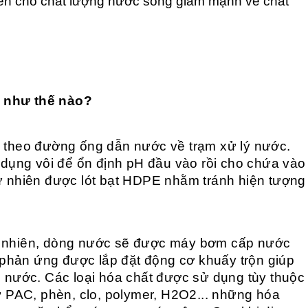
ến cho chất lượng nước sông giảm mạnh về chất
g như thế nào?
theo đường ống dẫn nước về trạm xử lý nước.
ụng vôi để ổn định pH đầu vào rồi cho chứa vào
tự nhiên được lót bạt HDPE nhằm tránh hiện tượng
tự nhiên, dòng nước sẽ được máy bơm cấp nước
phản ứng được lắp đặt động cơ khuấy trộn giúp
ng nước. Các loại hóa chất được sử dụng tùy thuộc
PAC, phèn, clo, polymer, H2O2... những hóa