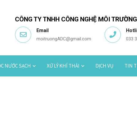
CÔNG TY TNHH CÔNG NGHỆ MÔI TRƯỜNG
Email
Hotl
moitruongADC@gmail.com
033 
ỌC NƯỚC SẠCH
XỬ LÝ KHÍ THẢI
DỊCH VỤ
TIN 